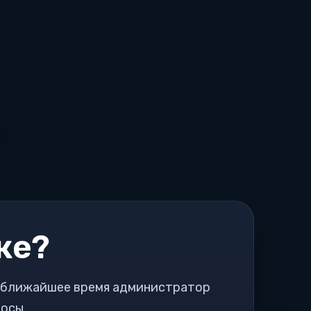
же?
в ближайшее время администратор
росы